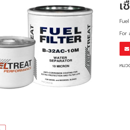
เช
Fuel
For 
หมวด