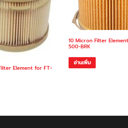
10 Micron Filter Elemen
500-BRK
อ่านเพิ่ม
ilter Element for FT-